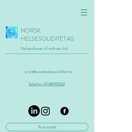
NORSK
HELSESOLIDITET AS
Helsevikarer til enhver tid
post@norskhelsesoliditet.no
Telefon+4748990550
Ta kontakt