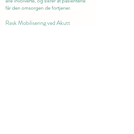
alle involverte, og sikrer at pasientene 
får den omsorgen de fortjener.
Rask Mobilisering ved Akutt 
Bemanning
Når tiden er knapp, er det viktig å 
kunne mobilisere raskt. Vi har systemer 
på plass som gjør det mulig å reagere 
effektivt på akutte bemanningsbehov. 
Dette sikrer at du aldri står uten den 
hjelpen du trenger. Ved å ha en partner 
som alltid er klar, kan du fokusere på 
det som er viktigst: pasientene.
Bli en Del av Vårt Team Nå
Er du klar til å ta steget? Bli en del av 
vårt team og opplev fordelene ved å 