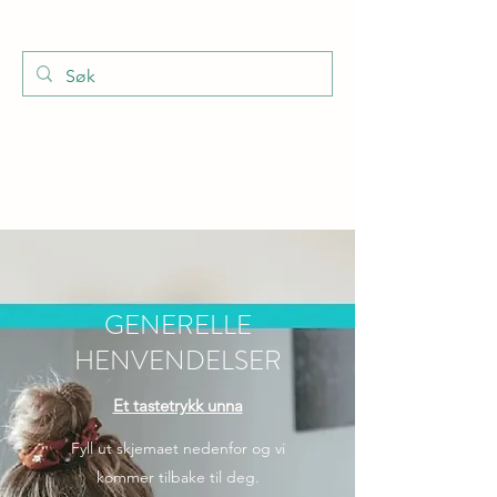
GENERELLE
HENVENDELSER
Et tastetrykk unna
Fyll ut skjemaet nedenfor og vi
kommer tilbake til deg.