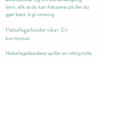
lønn, slik at du kan fokusere på det du 
gjør best: å gi omsorg.
Helsefagarbeider vikar: En 
karrierevei
Helsefagarbeidere spiller en viktig rolle 
i våre tjenester. Som vikar kan du bidra 
til bedre helse for mange, samtidig 
som du utvikler dine ferdigheter. Vi gir 
deg støtte og veiledning slik at du kan 
yte ditt beste.
Registrer deg i dag for trygg drift i 
helse
Vurderer du å bli vikar? Registrer deg 
hos Norsk Helsesoliditet og bli en del 