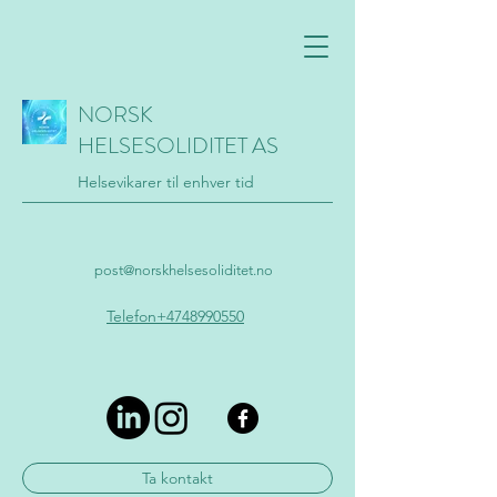
NORSK
HELSESOLIDITET AS
Helsevikarer til enhver tid
post@norskhelsesoliditet.no
Telefon+4748990550
Ta kontakt