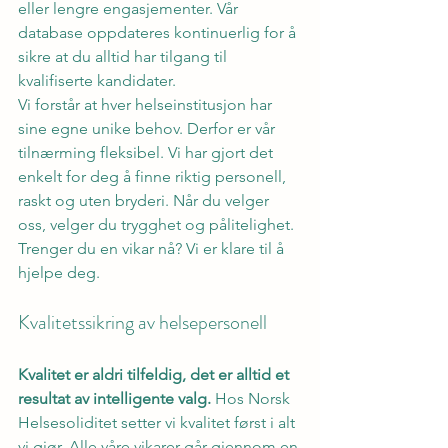
eller lengre engasjementer. Vår 
database oppdateres kontinuerlig for å 
sikre at du alltid har tilgang til 
kvalifiserte kandidater.
Vi forstår at hver helseinstitusjon har 
sine egne unike behov. Derfor er vår 
tilnærming fleksibel. Vi har gjort det 
enkelt for deg å finne riktig personell, 
raskt og uten bryderi. Når du velger 
oss, velger du trygghet og pålitelighet. 
Trenger du en vikar nå? Vi er klare til å 
hjelpe deg.
Kvalitetssikring av helsepersonell
Kvalitet er aldri tilfeldig, det er alltid et 
resultat av intelligente valg.
 Hos Norsk 
Helsesoliditet setter vi kvalitet først i alt 
vi gjør. Alle våre vikarer går gjennom en 