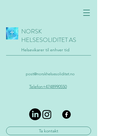
NORSK
HELSESOLIDITET AS
Helsevikarer til enhver tid
post@norskhelsesoliditet.no
Telefon+4748990550
Ta kontakt