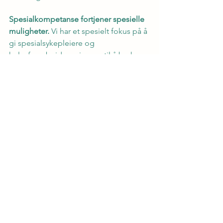
Spesialkompetanse fortjener spesielle 
muligheter.
 Vi har et spesielt fokus på å 
gi spesialsykepleiere og 
helsefagarbeidere sjansen til å bruke 
sine ferdigheter der de trengs mest. 
Våre oppdragsgivere verdsetter 
erfaring og ekspertise, og vi er alltid på 
utkikk etter kandidater med 
spesialkompetanse.
Hos oss får du muligheten til å jobbe i 
et bredt spekter av oppdrag, fra 
sykehus til hjemmetjenester. Vi gir deg 
verktøyene og støtten du trenger for å 
lykkes i dine roller. Bli med i vårt team 
og ta karrieren din til nye høyder mens 
du gjør en forskjell i folks liv.
Avslutningsvis, la oss være din partner 
for rask og trygg bemanning.
 Utforsk 